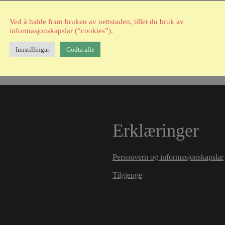
Ved å halde fram bruken av nettstaden, tillet du bruk av
informasjonskapslar (“cookies”).
Innstillingar
Godta alle
Erklæringer
Personvern og informasjonskapslar
Tilgjenge