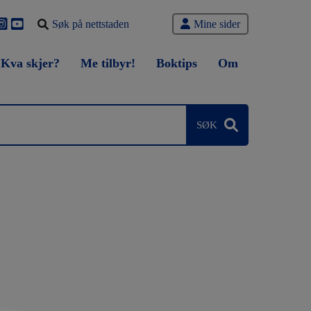
Søk
Mine sider
etter
Kva skjer?
Me tilbyr!
Boktips
Om