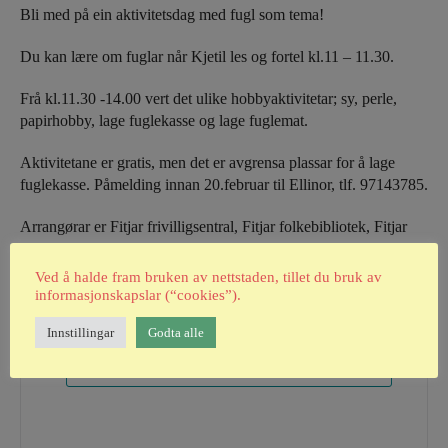
Bli med på ein aktivitetsdag med fugl som tema!
Du kan lære om fuglar når Kjetil les og fortel kl.11 – 11.30.
Frå kl.11.30 -14.00 vert det ulike hobbyaktivitetar; sy, perle,
papirhobby, lage fuglekasse og lage fuglemat.
Aktivitetane er gratis, men det er avgrensa plassar for å lage
fuglekasse. Påmelding innan 20.februar til Ellinor, tlf. 97143785.
Arrangørar er Fitjar frivilligsentral, Fitjar folkebibliotek, Fitjar
husflidlag og Fitjar bygdekvinnelag.
Ved å halde fram bruken av nettstaden, tillet du bruk av
informasjonskapslar (“cookies”).
Innstillingar
Godta alle
+ Add to Google Calendar