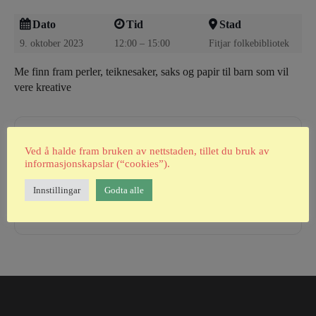
Dato
Tid
Stad
9. oktober 2023
12:00 – 15:00
Fitjar folkebibliotek
Me finn fram perler, teiknesaker, saks og papir til barn som vil
vere kreative
Ved å halde fram bruken av nettstaden, tillet du bruk av
informasjonskapslar (“cookies”).
+ Add to Google Calendar
Innstillingar
Godta alle