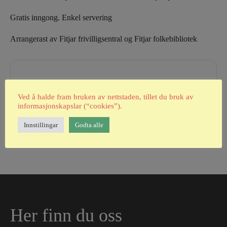
Gratis inngong. Enkel servering
Arrangerast av Fitjar frivilligsentral og Fitjar folkebibliotek
Ved å halde fram bruken av nettstaden, tillet du bruk av
+ Add to Google Calendar
informasjonskapslar (“cookies”).
Innstillingar
Godta alle
Her finn du oss