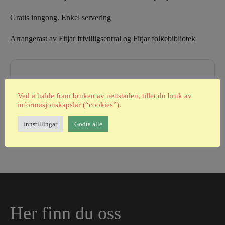
Gratis inngong. Enkel servering
Arrangerast av Fitjar frivilligsentral og Fitjar folkebibliotek
Ved å halde fram bruken av nettstaden, tillet du bruk av
+ Add to Google Calendar
informasjonskapslar (“cookies”).
Innstillingar
Godta alle
Her finn du oss