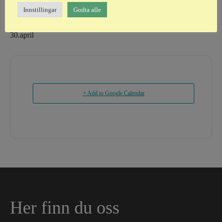
Innstillingar
Godta alle
16.april
30.april
+ Add to Google Calendar
Her finn du oss