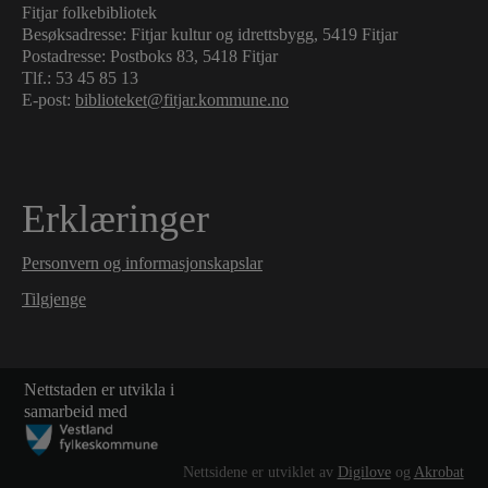
Fitjar folkebibliotek
Besøksadresse: Fitjar kultur og idrettsbygg, 5419 Fitjar
Postadresse: Postboks 83, 5418 Fitjar
Tlf.:
53 45 85 13
E-post:
biblioteket@fitjar.kommune.no
Erklæringer
Personvern og informasjonskapslar
Tilgjenge
Nettstaden er utvikla i
samarbeid med
Nettsidene er utviklet av
Digilove
og
Akrobat