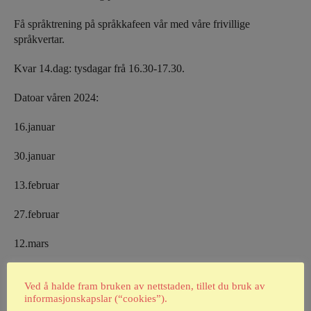
Få språktrening på språkkafeen vår med våre frivillige
språkvertar.
Kvar 14.dag: tysdagar frå 16.30-17.30.
Datoar våren 2024:
16.januar
30.januar
13.februar
27.februar
12.mars
27.mars
Ved å halde fram bruken av nettstaden, tillet du bruk av
informasjonskapslar (“cookies”).
2.april