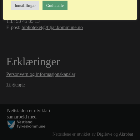
Fitjar folkebibliotek
Innstillingar
Godta alle
Besøksadresse: Fitjar kultur og idrettsbygg, 5419 Fitjar
Postadresse: Postboks 83, 5418 Fitjar
Tlf.:
53 45 85 13
E-post:
biblioteket@fitjar.kommune.no
Erklæringer
Personvern og informasjonskapslar
Tilgjenge
Nettstaden er utvikla i
samarbeid med
Nettsidene er utviklet av
Digilove
og
Akrobat