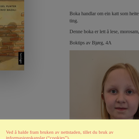
Boka handlar om ein katt som heiter
ting.
Denne boka er lett å lese, morosam
Boktips av Bjørg, 4A
Ved å halde fram bruken av nettstaden, tillet du bruk av
informasjonskapslar (“cookies”).