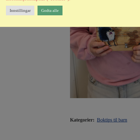
Innstillingar
Godta alle
Kategorier:
Boktips til barn