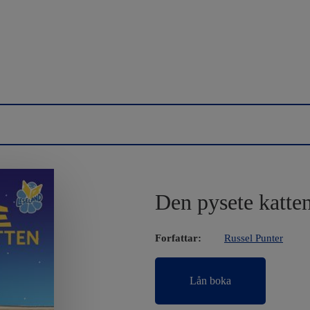
Den pysete katte
Forfattar:
Russel Punter
Lån boka