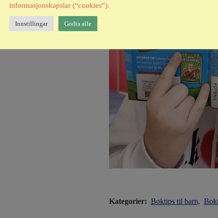
informasjonskapslar (“cookies”).
Innstillingar
Godta alle
Kategorier:
Boktips til barn,
Bokt