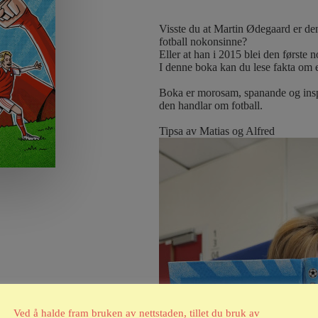
Visste du at Martin Ødegaard er de
fotball nokonsinne?
Eller at han i 2015 blei den første 
I denne boka kan du lese fakta om e
Boka er morosam, spanande og inspi
den handlar om fotball.
Tipsa av Matias og Alfred
Ved å halde fram bruken av nettstaden, tillet du bruk av