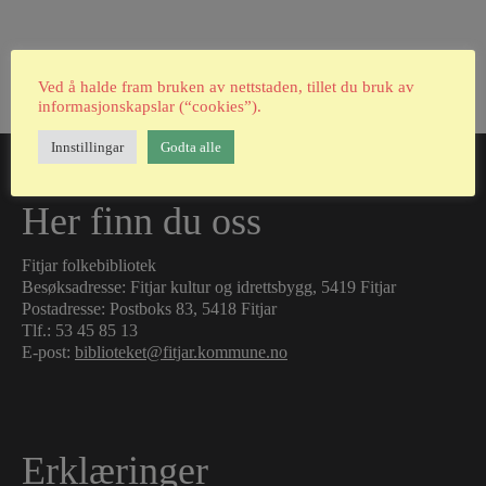
Kategoriar:
Uncategorized
|
Kommentarar
Ved å halde fram bruken av nettstaden, tillet du bruk av
informasjonskapslar (“cookies”).
Innstillingar
Godta alle
Her finn du oss
Fitjar folkebibliotek
Besøksadresse: Fitjar kultur og idrettsbygg, 5419 Fitjar
Postadresse: Postboks 83, 5418 Fitjar
Tlf.:
53 45 85 13
E-post:
biblioteket@fitjar.kommune.no
Erklæringer